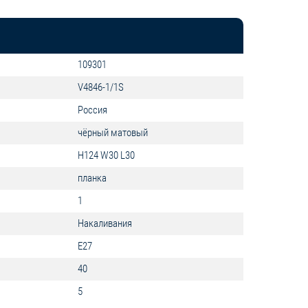
109301
V4846-1/1S
Россия
чёрный матовый
H124 W30 L30
планка
1
Накаливания
E27
40
5