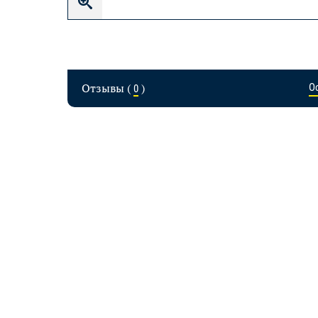
Отзывы (
)
О
0