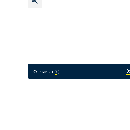
Отзывы (
)
О
0