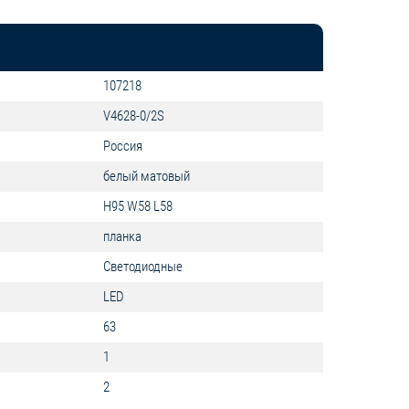
107218
V4628-0/2S
Россия
белый матовый
H95 W58 L58
планка
Светодиодные
LED
63
1
2