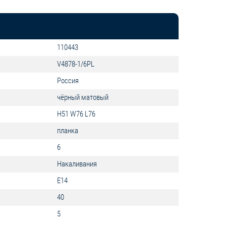
110443
V4878-1/6PL
Россия
чёрный матовый
H51 W76 L76
планка
6
Накаливания
E14
40
5