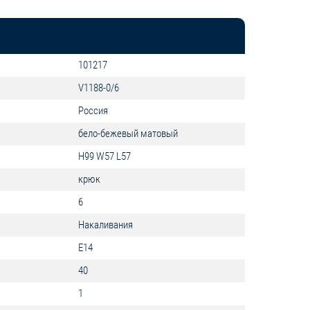
101217
V1188-0/6
Россия
бело-бежевый матовый
H99 W57 L57
крюк
6
Накаливания
E14
40
1