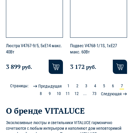
Люстра V4767-9/5, 5xE14 макс.
Подвес V4768-1/1S, 1хE27
40Вт
макс. 60Вт
3 899
3 172
руб.
руб.
Страницы:
1
2
3
4
5
6
7
Предыдущая
8
9
10
11
12
...
73
Следующая
О бренде VITALUCE
Эксклюзивные люстры и светильники VITALUCE гармонично
сочетаются с любым интерьером и наполняют дом неповторимой