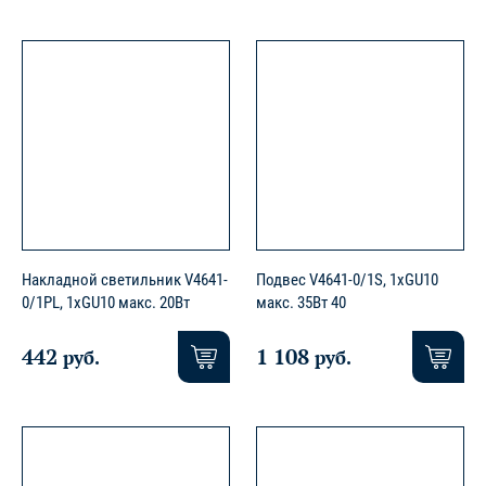
Накладной светильник V4641-
Подвес V4641-0/1S, 1хGU10
0/1PL, 1хGU10 макс. 20Вт
макс. 35Вт 40
442
1 108
руб.
руб.