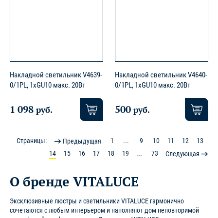
Накладной светильник V4639-
Накладной светильник V4640-
0/1PL, 1хGU10 макс. 20Вт
0/1PL, 1хGU10 макс. 20Вт
1 098
500
руб.
руб.
Страницы:
1
...
9
10
11
12
13
Предыдущая
14
15
16
17
18
19
...
73
Следующая
О бренде VITALUCE
Эксклюзивные люстры и светильники VITALUCE гармонично
сочетаются с любым интерьером и наполняют дом неповторимой